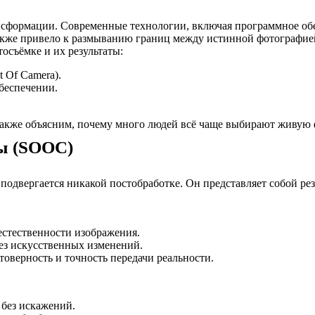
нсформации. Современные технологии, включая программное обе
акже привело к размыванию границ между истинной фотографией
осъёмке и их результаты:
 Of Camera).
беспечении.
 также объясним, почему много людей всё чаще выбирают живую
ры (SOOC)
подвергается никакой постобработке. Он представляет собой ре
естественности изображения.
без искусственных изменений.
товерность и точность передачи реальности.
 без искажений.