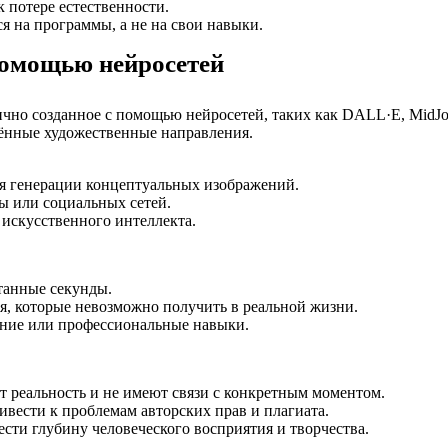
 потере естественности.
я на программы, а не на свои навыки.
 помощью нейросетей
но созданное с помощью нейросетей, таких как DALL·E, MidJour
лённые художественные направления.
я генерации концептуальных изображений.
ы или социальных сетей.
искусственного интеллекта.
итанные секунды.
я, которые невозможно получить в реальной жизни.
ание или профессиональные навыки.
т реальность и не имеют связи с конкретным моментом.
вести к проблемам авторских прав и плагиата.
сти глубину человеческого восприятия и творчества.