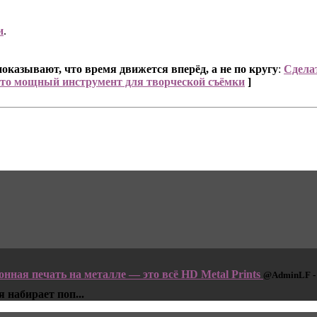
и
.
оказывают, что время движется вперёд, а не по кругу
:
Сделат
это мощный инструмент для творческой съёмки
]
ная печать на металле — это всё HD Metal Prints
@AdminLF - 
абирает поп...