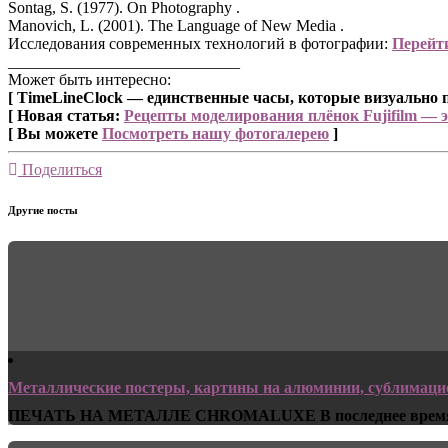
Sontag, S. (1977). On Photography .
Manovich, L. (2001). The Language of New Media .
Исследования современных технологий в фотографии:
Перейт
_____________________________
Может быть интересно:
[ TimeLineClock — единственные часы, которые визуально п
[ Новая статья:
Рецепты моделирования плёнок Fujifilm — 
[ Вы можете
Посмотреть нашу фотогалерею
]
Поделиться
Другие посты
Металлические постеры, картины на алюминии, сублимацион
ПЕЧАТЬ НА МЕТАЛЛЕ CHROMALUXE В последнее время н