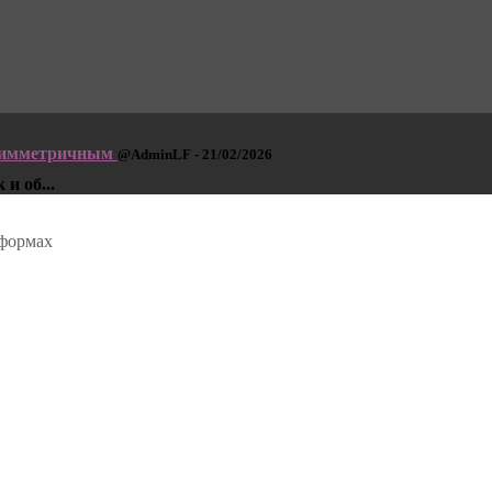
 симметричным
@AdminLF - 21/02/2026
и об...
тформах